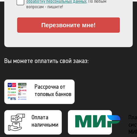
обработку персональных данных
. По любым
вопросам - пишите!
Перезвоните мне!
Вы можете оплатить свой заказ:
Рассрочка от
топовых банков
Оплата
Пла
наличными
сис
МИ