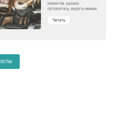
клиентов, однако,
согласитесь, видеть живые
эмоции - это совсем
другое.
Читать
посты