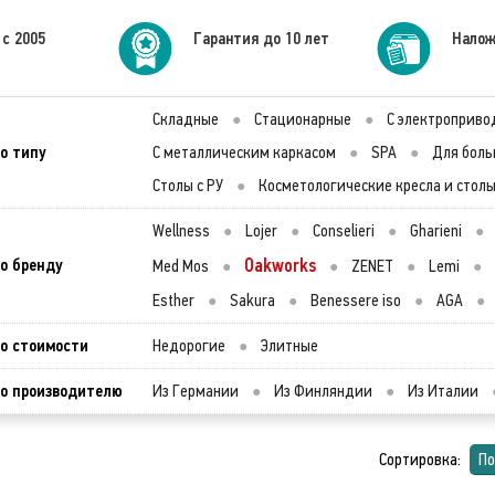
 с 2005
Гарантия до 10 лет
Налож
Складные
●
Стационарные
●
С электроприво
о типу
С металлическим каркасом
●
SPA
●
Для боль
Столы с РУ
●
Косметологические кресла и стол
Wellness
●
Lojer
●
Conselieri
●
Gharieni
●
о бренду
Oakworks
Med Mos
●
●
ZENET
●
Lemi
●
Esther
●
Sakura
●
Benessere iso
●
AGA
●
о стоимости
Недорогие
●
Элитные
о производителю
Из Германии
●
Из Финляндии
●
Из Италии
Сортировка:
По