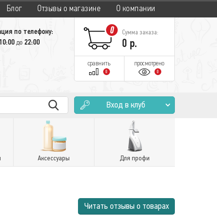
Блог
Отзывы о магазине
О компании
0
ция по телефону:
Сумма заказа:
0
р.
10:00
22:00
до
сравнить
просмотрено
0
0
Вход в клуб
и
Аксессуары
Для профи
Читать отзывы о товарах