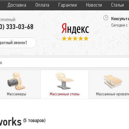
Доставка
Оплата
Гарантии
Новости
Статьи
Консульта
сплатный
0) 333-03-68
Сегодня с
ратный звонок1
Массажеры
Массажные столы
Массажные кроват
works
(5 товаров)