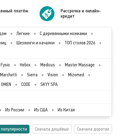
енный платёж
Рассрочка и онлайн-
кредит
дом
●
Легкие
●
С деревянными ножками
●
ниц
●
Шезлонги и качалки
●
ТОП столов 2026
●
ы
Fysio
●
Heliox
●
Medicus
●
Master Massage
●
Marchetti
●
Sierra
●
Vision
●
Mizomed
●
OMEN
●
CODE
●
SKYY SPA
●
Из России
●
Из США
●
Из Китая
 популярности
Сначала дешёвые
Сначала дорогие