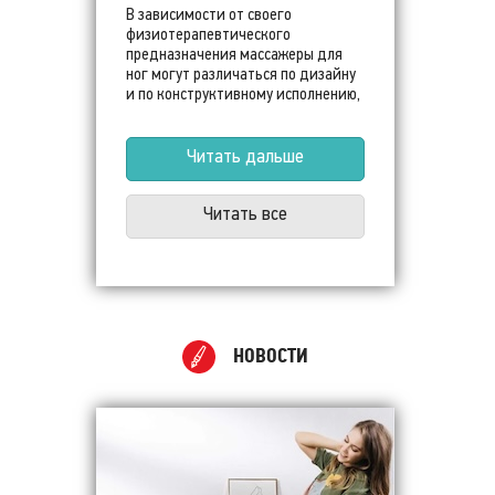
В зависимости от своего
физиотерапевтического
предназначения массажеры для
ног могут различаться по дизайну
и по конструктивному исполнению,
по типу воздействия и
дополнительным режимам для
комфортного лечения. Чтобы не
Читать дальше
ошибиться в подборе массажного
оборудования, покупателю нужно
Читать все
ориентироваться на свой возраст и
на состояние здоровья, на нюансы
своего образа жизни и
профессиональной деятельности.
НОВОСТИ