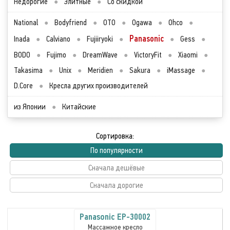
Недорогие
●
Элитные
●
Со скидкой
National
●
Bodyfriend
●
OTO
●
Ogawa
●
Ohco
●
Panasonic
Inada
●
Calviano
●
Fujiiryoki
●
●
Gess
●
BODO
●
Fujimo
●
DreamWave
●
VictoryFit
●
Xiaomi
●
Takasima
●
Unix
●
Meridien
●
Sakura
●
iMassage
●
D.Core
●
Кресла других производителей
из Японии
●
Китайские
Сортировка:
По популярности
Сначала дешёвые
Сначала дорогие
Panasonic EP-30002
Массажное кресло