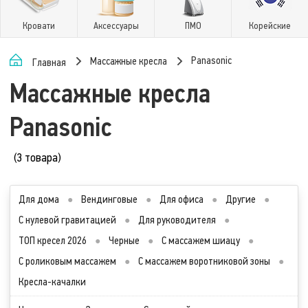
Кровати
Аксессуары
ПМО
Корейские
Panasonic
Массажные кресла
Главная
Массажные кресла
Panasonic
(3 товара)
Для дома
●
Вендинговые
●
Для офиса
●
Другие
●
С нулевой гравитацией
●
Для руководителя
●
ТОП кресел 2026
●
Черные
●
С массажем шиацу
●
С роликовым массажем
●
С массажем воротниковой зоны
●
Кресла-качалки