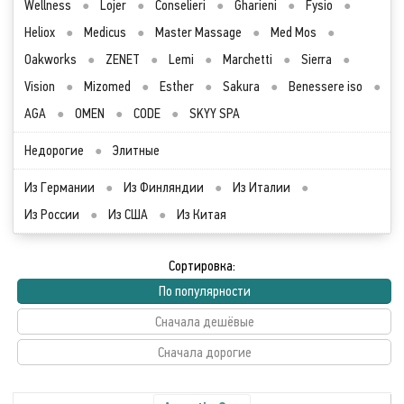
Wellness
●
Lojer
●
Conselieri
●
Gharieni
●
Fysio
●
Heliox
●
Medicus
●
Master Massage
●
Med Mos
●
Oakworks
●
ZENET
●
Lemi
●
Marchetti
●
Sierra
●
Vision
●
Mizomed
●
Esther
●
Sakura
●
Benessere iso
●
AGA
●
OMEN
●
CODE
●
SKYY SPA
Недорогие
●
Элитные
Из Германии
●
Из Финляндии
●
Из Италии
●
Из России
●
Из США
●
Из Китая
Сортировка:
По популярности
Сначала дешёвые
Сначала дорогие