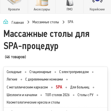
Кровати
Аксессуары
ПМО
Корейские
SPA
Массажные столы
Главная
Массажные столы для
SPA-процедур
(46 товаров)
Складные
●
Стационарные
●
С электроприводом
●
Легкие
●
С деревянными ножками
●
SPA
С металлическим каркасом
●
●
Для больниц
●
Шезлонги и качалки
●
ТОП столов 2026
●
Столы с РУ
●
Косметологические кресла и столы