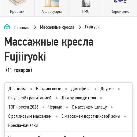
Кровати
Аксессуары
ПМО
Корейские
Fujiiryoki
Массажные кресла
Главная
Массажные кресла
Fujiiryoki
(11 товаров)
Для дома
●
Вендинговые
●
Для офиса
●
Другие
●
С нулевой гравитацией
●
Для руководителя
●
ТОП кресел 2026
●
Черные
●
С массажем шиацу
●
С роликовым массажем
●
С массажем воротниковой зоны
●
Кресла-качалки