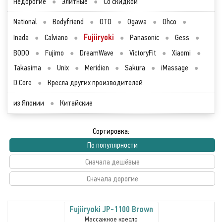
Недорогие
●
Элитные
●
Со скидкой
National
●
Bodyfriend
●
OTO
●
Ogawa
●
Ohco
●
Fujiiryoki
Inada
●
Calviano
●
●
Panasonic
●
Gess
●
BODO
●
Fujimo
●
DreamWave
●
VictoryFit
●
Xiaomi
●
Takasima
●
Unix
●
Meridien
●
Sakura
●
iMassage
●
D.Core
●
Кресла других производителей
из Японии
●
Китайские
Сортировка:
По популярности
Сначала дешёвые
Сначала дорогие
Fujiiryoki JP-1100 Brown
Массажное кресло