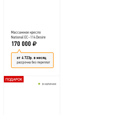
Массажное кресло
National EC-114 Desire
DeLuxe
170 000
от 4 723р. в месяц
рассрочка без переплат
в наличии
Добавить в сравнение