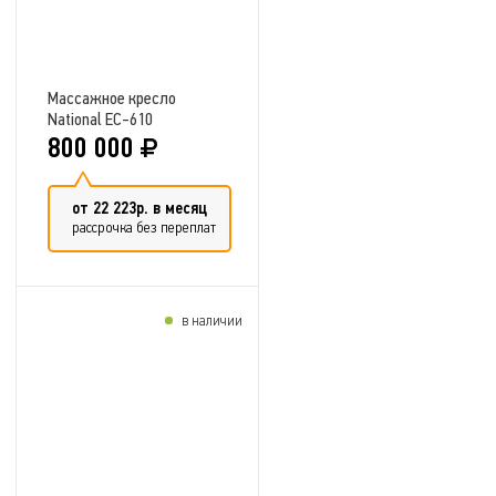
Массажное кресло
National EC-610
EVOLUTION
800 000
от 22 223р. в месяц
рассрочка без переплат
в наличии
Добавить в сравнение